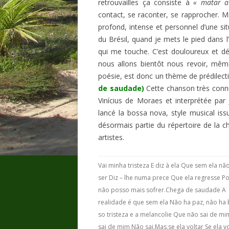
retrouvailles ça consiste à
« matar a
contact, se raconter, se rapprocher. 
profond, intense et personnel d’une sit
du Brésil, quand je mets le pied dans 
qui me touche. C’est douloureux et dél
nous allons bientôt nous revoir, mê
poésie, est donc un thème de prédilect
de saudade)
Cette chanson très conn
Vinícius de Moraes et interprétée pa
lancé la bossa nova, style musical iss
désormais partie du répertoire de la c
artistes.
Vai minha tristeza E diz à ela Que sem ela n
ser Diz – lhe numa prece Que ela regresse P
não posso mais sofrer.Chega de saudade A
realidade é que sem ela Não ha paz, não ha 
so tristeza e a melancolie Que não sai de m
sai de mim Não sai.Mas,se ela voltar Se ela vo