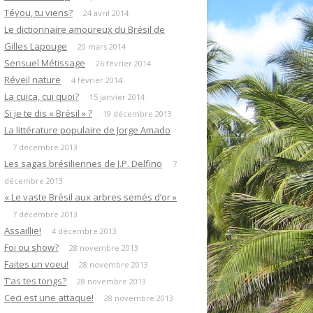
Téyou, tu viens?
24 avril 2014
Le dictionnaire amoureux du Brésil de
Gilles Lapouge
20 mars 2014
Sensuel Métissage
26 février 2014
Réveil nature
4 février 2014
La cuica, cui quoi?
15 janvier 2014
Si je te dis « Brésil » ?
19 décembre 2013
La littérature populaire de Jorge Amado
7 décembre 2013
Les sagas brésiliennes de J.P. Delfino
7
décembre 2013
« Le vaste Brésil aux arbres semés d’or »
7 décembre 2013
Assaillie!
4 décembre 2013
Foi ou show?
28 novembre 2013
Faites un voeu!
28 novembre 2013
T’as tes tongs?
28 novembre 2013
Ceci est une attaque!
28 novembre 2013