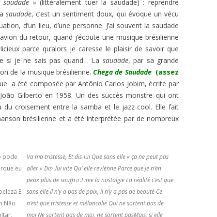
 saudade »
(littéralement tuer la saudade) : reprendre
Ma
saudade
, c’est un sentiment doux, qui évoque un vécu
uation, d’un lieu, d’une personne. J’ai souvent la saudade
l’avion du retour, quand j’écoute une musique brésilienne
icieux parce qu’alors je caresse le plaisir de savoir que
me si je ne sais pas quand… La
saudade
, par sa grande
ion de la musique brésilienne.
Chega de Saudade
(assez
ue a été composée par Antônio Carlos Jobim, écrite par
r João Gilberto en 1958. Un des succès monstre qui ont
u du croisement entre la samba et le jazz cool. Elle fait
hanson brésilienne et a été interprétée par de nombreux
ão pode
Va ma tristesse, Et dis-lui Que sans elle « ça ne peut pas
orque eu
aller » Dis- lui vite Qu’ elle revienne Parce que je n’en
peux plus de souffrir.
Finie la nostalgie La réalité c’est que
beleza E
sans elle Il n’y a pas de paix, il n’y a pas de beauté Ce
im Não
n’est que tristesse et mélancolie Qui ne sortent pas de
ltar,
moi Ne sortent pas de moi, ne sortent pas
Mais, si elle