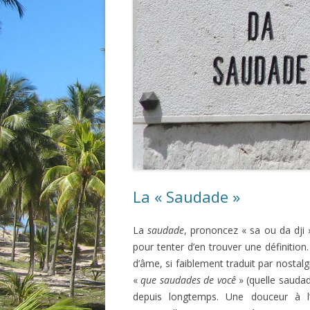
La « Saudade »
La
saudade
, prononcez « sa ou da dji 
pour tenter d’en trouver une définitio
d’âme, si faiblement traduit par nostal
«
que saudades de você
» (quelle saudad
depuis longtemps. Une douceur à l’o