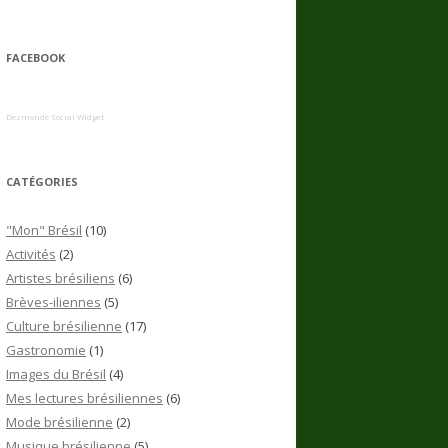
FACEBOOK
Dezmonde Social Widget
CATÉGORIES
"Mon" Brésil
(10)
Activités
(2)
Artistes brésiliens
(6)
Brèves-iliennes
(5)
Culture brésilienne
(17)
Gastronomie
(1)
Images du Brésil
(4)
Mes lectures brésiliennes
(6)
Mode brésilienne
(2)
Musique brésilienne
(5)