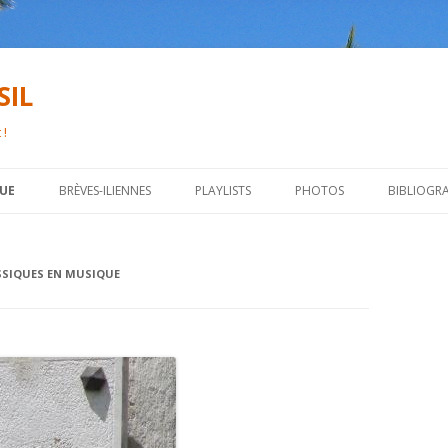
SIL
 !
Aller
au
QUE
BRÈVES-ILIENNES
PLAYLISTS
PHOTOS
BIBLIOGR
contenu
principal
SSIQUES EN MUSIQUE