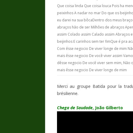
Que coisa linda Que coisa louca Pois ha me
peixinhos A nadar no mar Do que os beijinh
eu darei na sua bôcaDentro dos meus braço
abraços hão de ser Milhôes de abraços Ape
assim Colado assim Calado assim Abraços e
beijinhos E carinhos sem ter fimQue é pra a
Com êsse negocio De viver longe de mim N
mais êsse negocio De você viver assim Vamo
dêsse negocio De você viver sem mim, Não 
mais êsse negocio De viver longe de mim
Merci au groupe Batida pour la traduc
brésilienne.
Chega de Saudade
, João Gilberto