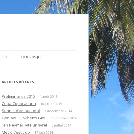
APHIE
QUI SUIS-JE?
ARTICLES RÉCENTS
Préliminaires 2015
4 août 2015
Copa-Copacabana
18 juillet 2015
Sonnet d’amour total
7 décembre 2014
Geniaou Giouberto Giou
19 octobre 2014
J’en Neymar, vite un livre!
6 juillet 2014
Métro c’est trop
17 juin 2014