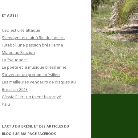
ET AUSSI
Ceci est une attaque
S'envoyer en l'air à Rio de Janeiro
Futebol, une passion brésilienne
Miaou au Braziou
La "saudade"
Le poète et la musique brésilienne
S'inventer un prénom brésilien
Les meilleures vendeurs de disques au
Brésil en 2013
Cássia Eller : un talent foudroyé
Psiu
L’ACTU DU BRÉSIL ET DES ARTICLES DU
BLOG SUR MA PAGE FACEBOOK