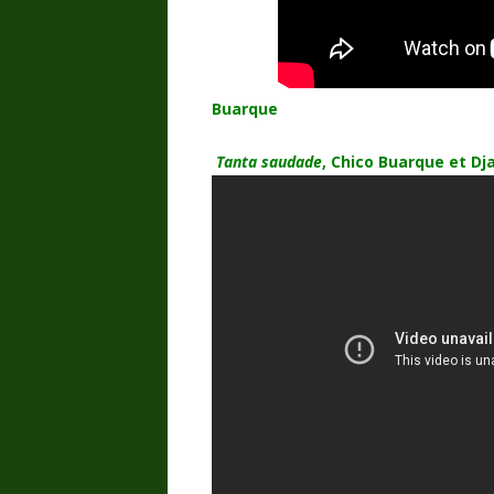
Buarque
Ta
nta saudade
, Chico Buarque et Dj