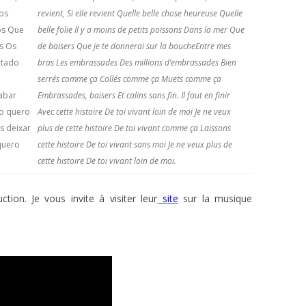
nos
revient, Si elle revient Quelle belle chose heureuse Quelle
os Que
belle folie Il y a moins de petits poissons Dans la mer Que
s Os
de baisers Que je te donnerai sur la bouche
Entre mes
rtado
bras Les embrassades Des millions d’embrassades Bien
serrés comme ça Collés comme ça Muets comme ça
cabar
Embrassades, baisers Et calins sans fin.
Il faut en finir
ão quero
Avec cette histoire De toi vivant loin de moi Je ne veux
s deixar
plus de cette histoire De toi vivant comme ça Laissons
quero
cette histoire De toi vivant sans moi Je ne veux plus de
cette histoire De toi vivant loin de moi.
tion. Je vous invite à visiter leur
site
sur la musique