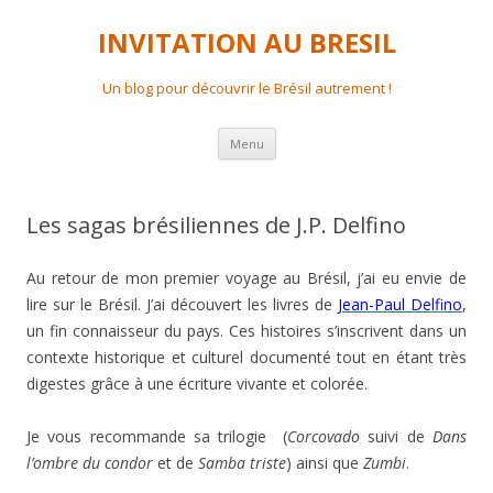
INVITATION AU BRESIL
Un blog pour découvrir le Brésil autrement !
Aller
Menu
au
contenu
principal
Les sagas brésiliennes de J.P. Delfino
Au retour de mon premier voyage au Brésil, j’ai eu envie de
lire sur le Brésil. J’ai découvert les livres de
Jean-Paul Delfino
,
un fin connaisseur du pays. Ces histoires s’inscrivent dans un
contexte historique et culturel documenté tout en étant très
digestes grâce à une écriture vivante et colorée.
Je vous recommande sa trilogie (
Corcovado
suivi de
Dans
l’ombre du condor
et de
Samba triste
) ainsi que
Zumbi
.