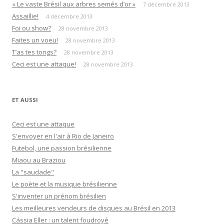
« Le vaste Brésil aux arbres semés d’or »
7 décembre 2013
Assaillie!
4 décembre 2013
Foi ou show?
28 novembre 2013
Faites un voeu!
28 novembre 2013
T’as tes tongs?
28 novembre 2013
Ceci est une attaque!
28 novembre 2013
ET AUSSI
Ceci est une attaque
S'envoyer en l'air à Rio de Janeiro
Futebol, une passion brésilienne
Miaou au Braziou
La "saudade"
Le poète et la musique brésilienne
S'inventer un prénom brésilien
Les meilleures vendeurs de disques au Brésil en 2013
Cássia Eller : un talent foudroyé