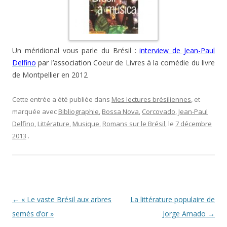
Un méridional vous parle du Brésil :
interview de Jean-Paul
Delfino
par l’association
Coeur de Livres à la comédie du livre
de Montpellier en 2012
Cette entrée a été publiée dans
Mes lectures brésiliennes
, et
marquée avec
Bibliographie
,
Bossa Nova
,
Corcovado
,
Jean-Paul
Delfino
,
Littérature
,
Musique
,
Romans sur le Brésil
, le
7 décembre
2013
.
Navigation
←
« Le vaste Brésil aux arbres
La littérature populaire de
des
semés d’or »
Jorge Amado
→