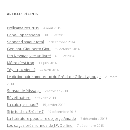
articles
ARTICLES RÉCENTS
Préliminaires 2015
4 août 2015
Copa-Copacabana
18 juillet 2015
Sonnet d’amour total
7 décembre 2014
Geniaou Giouberto Giou
19 octobre 2014
J’en Neymar, vite un livre!
6 juillet 2014
Métro c’est trop
17 juin 2014
Téyou, tu viens?
24 avril 2014
Le dictionnaire amoureux du Brésil de Gilles Lapouge
20 mars
2014
Sensuel Métissage
26 février 2014
Réveil nature
4 février 2014
La cuica, cui quoi?
15 janvier 2014
Si je te dis « Brésil » ?
19 décembre 2013
La littérature populaire de Jorge Amado
7 décembre 2013
Les sagas brésiliennes de J.P. Delfino
7 décembre 2013