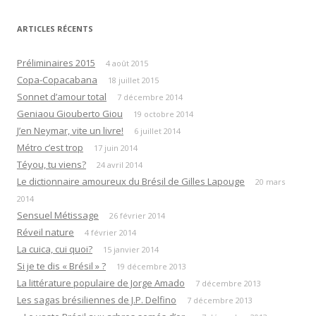
articles
ARTICLES RÉCENTS
Préliminaires 2015
4 août 2015
Copa-Copacabana
18 juillet 2015
Sonnet d’amour total
7 décembre 2014
Geniaou Giouberto Giou
19 octobre 2014
J’en Neymar, vite un livre!
6 juillet 2014
Métro c’est trop
17 juin 2014
Téyou, tu viens?
24 avril 2014
Le dictionnaire amoureux du Brésil de Gilles Lapouge
20 mars
2014
Sensuel Métissage
26 février 2014
Réveil nature
4 février 2014
La cuica, cui quoi?
15 janvier 2014
Si je te dis « Brésil » ?
19 décembre 2013
La littérature populaire de Jorge Amado
7 décembre 2013
Les sagas brésiliennes de J.P. Delfino
7 décembre 2013