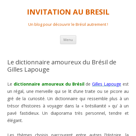
INVITATION AU BRESIL
Un blog pour découvrir le Brésil autrement !
Aller
Menu
au
contenu
principal
Le dictionnaire amoureux du Brésil de
Gilles Lapouge
Le
dictionnaire amoureux du Brésil
de
Gilles Lapouge
est
un régal, une merveille qui se lit d’une traite ou se picore au
gré de la curiosité. Un dictionnaire qui ressemble plus à un
trésor d’histoires à voyager dans la « brésilianité » qu’ à un
pavé fastidieux. Un diaporama très personnel, tendre et
élégant.
Les thèmes choisis parcourent entre autres l’Histoire, la