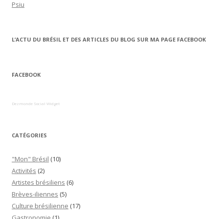
Psiu
L’ACTU DU BRÉSIL ET DES ARTICLES DU BLOG SUR MA PAGE FACEBOOK
FACEBOOK
Dezmonde Social Widget
CATÉGORIES
"Mon" Brésil
(10)
Activités
(2)
Artistes brésiliens
(6)
Brèves-iliennes
(5)
Culture brésilienne
(17)
Gastronomie
(1)