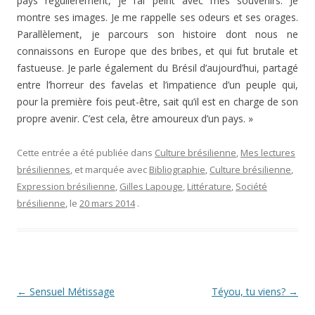
pays régulièrement, je l’ai peint avec mes souvenirs. Je
montre ses images. Je me rappelle ses odeurs et ses orages.
Parallèlement, je parcours son histoire dont nous ne
connaissons en Europe que des bribes, et qui fut brutale et
fastueuse. Je parle également du Brésil d’aujourd’hui, partagé
entre l’horreur des favelas et l’impatience d’un peuple qui,
pour la première fois peut-être, sait qu’il est en charge de son
propre avenir. C’est cela, être amoureux d’un pays. »
Cette entrée a été publiée dans
Culture brésilienne
,
Mes lectures
brésiliennes
, et marquée avec
Bibliographie
,
Culture brésilienne
,
Expression brésilienne
,
Gilles Lapouge
,
Littérature
,
Société
brésilienne
, le
20 mars 2014
.
Navigation
←
Sensuel Métissage
Téyou, tu viens?
→
des