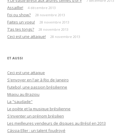
« Le vaste Brésil aux arbres semés d’or »
7 décembre 2013
Assaillie!
4 décembre 2013
Foi ou show?
28 novembre 2013
Faites un voeu!
28 novembre 2013
T’as tes tongs?
28 novembre 2013
Ceci est une attaque!
28 novembre 2013
ET AUSSI
Ceci est une attaque
S'envoyer en l'air à Rio de Janeiro
Futebol, une passion brésilienne
Miaou au Braziou
La "saudade"
Le poète et la musique brésilienne
S'inventer un prénom brésilien
Les meilleures vendeurs de disques au Brésil en 2013
Cássia Eller : un talent foudroyé