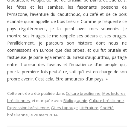
les fêtes et les sambas, les fascinants poissons de
l’Amazone, l’aventure du caoutchouc, du café et de ce bois
écarlate qu’on appelle «le bois brésil». Comme je fréquente ce
pays régulièrement, je l’ai peint avec mes souvenirs. Je
montre ses images. Je me rappelle ses odeurs et ses orages.
Parallèlement, je parcours son histoire dont nous ne
connaissons en Europe que des bribes, et qui fut brutale et
fastueuse. Je parle également du Brésil d’aujourd’hui, partagé
entre l’horreur des favelas et l’impatience d’un peuple qui,
pour la première fois peut-être, sait qu’il est en charge de son
propre avenir. C’est cela, être amoureux d’un pays. »
Cette entrée a été publiée dans
Culture brésilienne
,
Mes lectures
brésiliennes
, et marquée avec
Bibliographie
,
Culture brésilienne
,
Expression brésilienne
,
Gilles Lapouge
,
Littérature
,
Société
brésilienne
, le
20 mars 2014
.