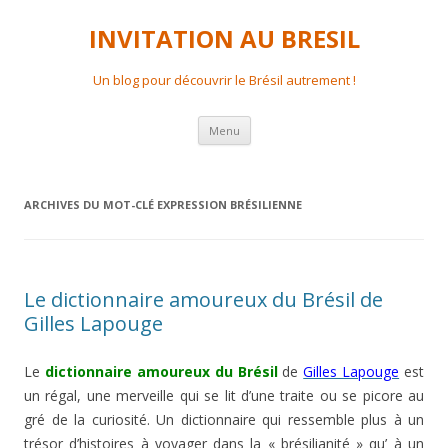
INVITATION AU BRESIL
Un blog pour découvrir le Brésil autrement !
Aller
Menu
au
contenu
principal
ARCHIVES DU MOT-CLÉ
EXPRESSION BRÉSILIENNE
Le dictionnaire amoureux du Brésil de
Gilles Lapouge
Le
dictionnaire amoureux du Brésil
de
Gilles Lapouge
est
un régal, une merveille qui se lit d’une traite ou se picore au
gré de la curiosité. Un dictionnaire qui ressemble plus à un
trésor d’histoires à voyager dans la « brésilianité » qu’ à un