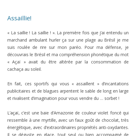
Assaillie!
« La saillie ! La saillie ! ». La première fois que j’ai entendu un
marchand ambulant hurler ça sur une plage au Brésil je me
suis roulée de rire sur mon paréo. Pour ma défense, je
découvrais le Brésil et ma compréhension phonétique du mot
« Açaï » avait du être altérée par la consommation de
cachaça au soleil.
En fait, ces sportifs qui vous « assaillent » d’incantations
publicitaires et de blagues arpentent le sable de long en large
et rivalisent d’imagination pour vous vendre du … sorbet !
L’açaï,
c’est une baie d’Amazonie de couleur violet foncé qui
ressemble à une myrtille, avec un faux goût de chocolat, très
énergétique, avec d’extraordinaires propriétés anti-oxydantes.
Il se déguste en glace, tout seul ou bien accompagné de