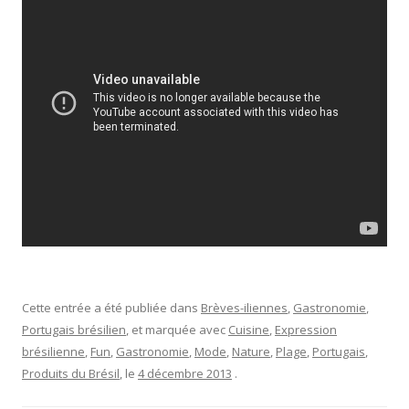
Cette entrée a été publiée dans
Brèves-iliennes
,
Gastronomie
,
Portugais brésilien
, et marquée avec
Cuisine
,
Expression
brésilienne
,
Fun
,
Gastronomie
,
Mode
,
Nature
,
Plage
,
Portugais
,
Produits du Brésil
, le
4 décembre 2013
.