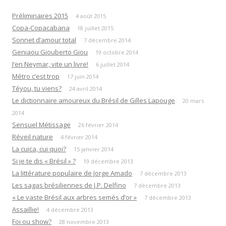
Préliminaires 2015
4 août 2015
Copa-Copacabana
18 juillet 2015
Sonnet d’amour total
7 décembre 2014
Geniaou Giouberto Giou
19 octobre 2014
J’en Neymar, vite un livre!
6 juillet 2014
Métro c’est trop
17 juin 2014
Téyou, tu viens?
24 avril 2014
Le dictionnaire amoureux du Brésil de Gilles Lapouge
20 mars
2014
Sensuel Métissage
26 février 2014
Réveil nature
4 février 2014
La cuica, cui quoi?
15 janvier 2014
Si je te dis « Brésil » ?
19 décembre 2013
La littérature populaire de Jorge Amado
7 décembre 2013
Les sagas brésiliennes de J.P. Delfino
7 décembre 2013
« Le vaste Brésil aux arbres semés d’or »
7 décembre 2013
Assaillie!
4 décembre 2013
Foi ou show?
28 novembre 2013