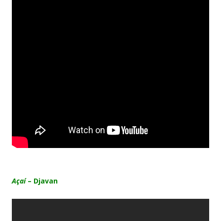
Açaí
– Djavan