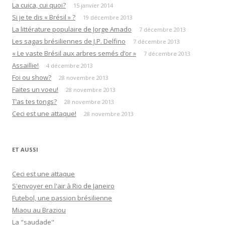
La cuica, cui quoi?
15 janvier 2014
Si je te dis « Brésil » ?
19 décembre 2013
La littérature populaire de Jorge Amado
7 décembre 2013
Les sagas brésiliennes de J.P. Delfino
7 décembre 2013
« Le vaste Brésil aux arbres semés d’or »
7 décembre 2013
Assaillie!
4 décembre 2013
Foi ou show?
28 novembre 2013
Faites un voeu!
28 novembre 2013
T’as tes tongs?
28 novembre 2013
Ceci est une attaque!
28 novembre 2013
ET AUSSI
Ceci est une attaque
S'envoyer en l'air à Rio de Janeiro
Futebol, une passion brésilienne
Miaou au Braziou
La "saudade"