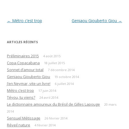
Navigation
←
Métro c’est trop
Geniaou Giouberto Giou
→
des
articles
ARTICLES RÉCENTS
Préliminaires 2015
4 août 2015
Copa-Copacabana
18 juillet 2015
Sonnet d’amour total
7 décembre 2014
Geniaou Giouberto Giou
19 octobre 2014
J’en Neymar, vite un livre!
6 juillet 2014
Métro c’est trop
17 juin 2014
Téyou, tu viens?
24 avril 2014
Le dictionnaire amoureux du Brésil de Gilles Lapouge
20 mars
2014
Sensuel Métissage
26 février 2014
Réveil nature
4 février 2014