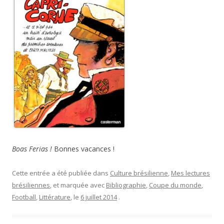
Boas Ferias !
Bonnes vacances !
Cette entrée a été publiée dans
Culture brésilienne
,
Mes lectures
brésiliennes
, et marquée avec
Bibliographie
,
Coupe du monde
,
Football
,
Littérature
, le
6 juillet 2014
.