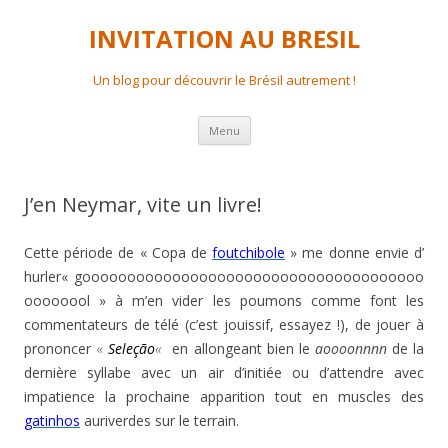
INVITATION AU BRESIL
Un blog pour découvrir le Brésil autrement !
Aller
Menu
au
contenu
principal
J’en Neymar, vite un livre!
Cette période de « Copa de
foutchibole
» me donne envie d’
hurler« goooooooooooooooooooooooooooooooooooooo
oooooool » à m’en vider les poumons comme font les
commentateurs de télé (c’est jouissif, essayez !), de jouer à
prononcer
«
Seleção
«
en allongeant bien le
aoooonnnn
de la
dernière syllabe avec un air d’initiée ou d’attendre avec
impatience la prochaine apparition tout en muscles des
gatinhos
auriverdes sur le terrain.