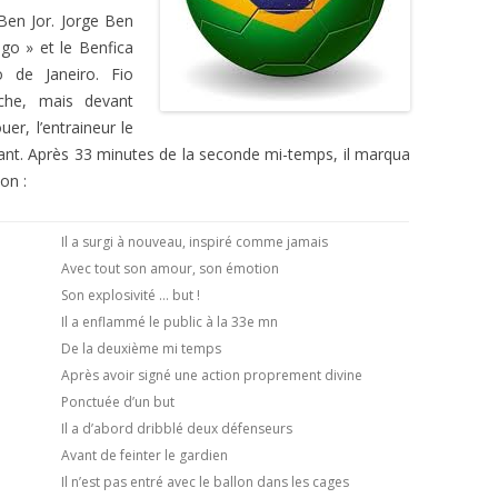
 Ben Jor. Jorge Ben
go » et le Benfica
 de Janeiro. Fio
che, mais devant
uer, l’entraineur le
çant. Après 33 minutes de la seconde mi-temps, il marqua
on :
Il a surgi à nouveau, inspiré comme jamais
Avec tout son amour, son émotion
Son explosivité … but !
Il a enflammé le public à la 33e mn
De la deuxième mi temps
Après avoir signé une action proprement divine
Ponctuée d’un but
Il a d’abord dribblé deux défenseurs
Avant de feinter le gardien
Il n’est pas entré avec le ballon dans les cages