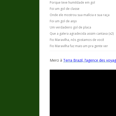
Porque teve humildade em gol
Foi um gol de classe
Onde ele mostrou sua malícia e sua raça
Foi um gol de anjo
Um verdadeiro gol de placa
Que a galera agradecida assim cantava (x2)
Fio Maravilha, nós gostamos de você
Fio Maravilha faz mais um pra gente ver
Merci à
Terra Brazil, l’agence des voya