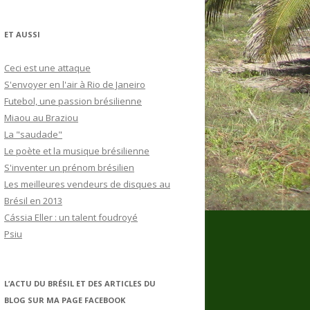
ET AUSSI
Ceci est une attaque
S'envoyer en l'air à Rio de Janeiro
Futebol, une passion brésilienne
Miaou au Braziou
La "saudade"
Le poète et la musique brésilienne
S'inventer un prénom brésilien
Les meilleures vendeurs de disques au
Brésil en 2013
Cássia Eller : un talent foudroyé
Psiu
L’ACTU DU BRÉSIL ET DES ARTICLES DU
BLOG SUR MA PAGE FACEBOOK