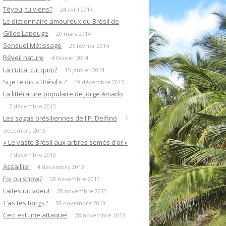
Téyou, tu viens?
24 avril 2014
Le dictionnaire amoureux du Brésil de
Gilles Lapouge
20 mars 2014
Sensuel Métissage
26 février 2014
Réveil nature
4 février 2014
La cuica, cui quoi?
15 janvier 2014
Si je te dis « Brésil » ?
19 décembre 2013
La littérature populaire de Jorge Amado
7 décembre 2013
Les sagas brésiliennes de J.P. Delfino
7
décembre 2013
« Le vaste Brésil aux arbres semés d’or »
7 décembre 2013
Assaillie!
4 décembre 2013
Foi ou show?
28 novembre 2013
Faites un voeu!
28 novembre 2013
T’as tes tongs?
28 novembre 2013
Ceci est une attaque!
28 novembre 2013