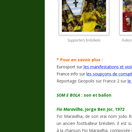
Supporters brésiliens
Fuleco
* Pour en savoir plus
:
Eurosport sur
les manifestations et vio
France info sur
les soupçons de corrup
Reportage Geopolis sur France 2 sur
le
SOM E BOLA
: son et ballon
Fio Maravilha
, Jorge Ben Jor, 1972
Fio Maravilha, de son vrai nom João Ba
un ancien footballeur brésilien. Il est 
à la chanson Fio Maravilha, composée