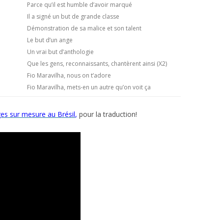
Parce qu’il est humble d’avoir marqué
Il a signé un but de grande classe
Démonstration de sa malice et son talent
Le but d’un ange
Un vrai but d’anthologie
Que les gens, reconnaissants, chantèrent ainsi (X2)
Fio Maravilha, nous on t’adore
Fio Maravilha, mets-en un autre qu’on voit ça
ges sur mesure au Brésil
,
pour la traduction!