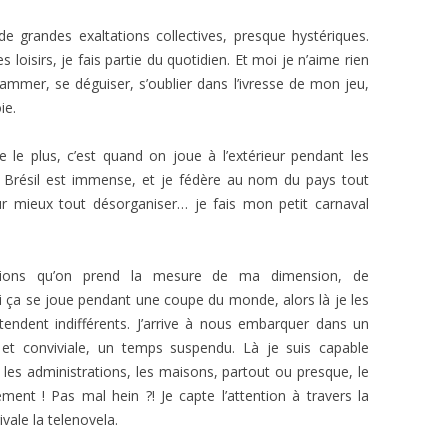
de grandes exaltations collectives, presque hystériques.
s loisirs, je fais partie du quotidien. Et moi je n’aime rien
ammer, se déguiser, s’oublier dans l’ivresse de mon jeu,
ie.
e le plus, c’est quand on joue à l’extérieur pendant les
e Brésil est immense, et je fédère au nom du pays tout
ur mieux tout désorganiser… je fais mon petit carnaval
itions qu’on prend la mesure de ma dimension, de
Si ça se joue pendant une coupe du monde, alors là je les
ndent indifférents. J’arrive à nous embarquer dans un
e et conviviale, un temps suspendu. Là je suis capable
, les administrations, les maisons, partout ou presque, le
lement ! Pas mal hein ?! Je capte l’attention à travers la
vale la telenovela.