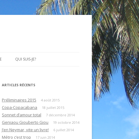
E
QUI SUIS-JE?
ARTICLES RÉCENTS
Préliminaires 2015
4 août 2015
Copa-Copacabana
18 juillet 2015
Sonnet d’amour total
7 décembre 2014
Geniaou Giouberto Giou
19 octobre 2014
J’en Neymar, vite un livre!
6 juillet 2014
Métro c’est trop
17 juin 2014