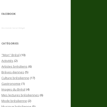
FACEBOOK
Dezmonde Social Widget
CATÉGORIES
"Mon" Brésil
(10)
Activités
(2)
Artistes brésiliens
(6)
Brèves-iliennes
(5)
Culture brésilienne
(17)
Gastronomie
(1)
Images du Brésil
(4)
Mes lectures brésiliennes
(6)
Mode brésilienne
(2)
Musique brésilienne
(5)