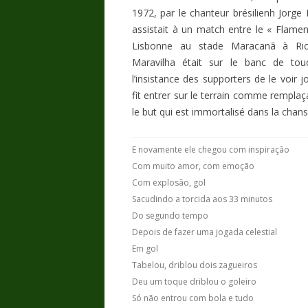
1972, par le chanteur brésilienh Jorge
assistait à un match entre le « Flamen
Lisbonne au stade Maracanã à Rio
Maravilha était sur le banc de tou
l’insistance des supporters de le voir jo
fit entrer sur le terrain comme rempla
le but qui est immortalisé dans la chans
E novamente ele chegou com inspiração
Com muito amor, com emoção
Com explosão, gol
Sacudindo a torcida aos 33 minutos
Do segundo tempo
Depois de fazer uma jogada celestial
Em gol
Tabelou, driblou dois zagueiros
Deu um toque driblou o goleiro
Só não entrou com bola e tudo