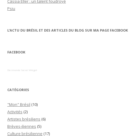
Cássia Eller : un talent foudroyé
Psiu
L’ACTU DU BRÉSIL ET DES ARTICLES DU BLOG SUR MA PAGE FACEBOOK
FACEBOOK
Dezmonde Social Widget
CATÉGORIES
"Mon" Brésil
(10)
Activités
(2)
Artistes brésiliens
(6)
Brèves-iliennes
(5)
Culture brésilienne
(17)