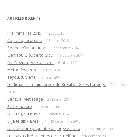
ARTICLES RÉCENTS
Préliminaires 2015
4 août 2015
Copa-Copacabana
18 juillet 2015
Sonnet d’amour total
7 décembre 2014
Geniaou Giouberto Giou
19 octobre 2014
J’en Neymar, vite un livre!
6 juillet 2014
Métro c’est trop
17 juin 2014
Téyou, tu viens?
24 avril 2014
Le dictionnaire amoureux du Brésil de Gilles Lapouge
20 mars
2014
Sensuel Métissage
26 février 2014
Réveil nature
4 février 2014
La cuica, cui quoi?
15 janvier 2014
Si je te dis « Brésil » ?
19 décembre 2013
La littérature populaire de Jorge Amado
7 décembre 2013
Les sagas brésiliennes de J.P. Delfino
7 décembre 2013