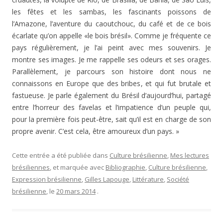
les fêtes et les sambas, les fascinants poissons de
l’Amazone, l’aventure du caoutchouc, du café et de ce bois
écarlate qu’on appelle «le bois brésil». Comme je fréquente ce
pays régulièrement, je l’ai peint avec mes souvenirs. Je
montre ses images. Je me rappelle ses odeurs et ses orages.
Parallèlement, je parcours son histoire dont nous ne
connaissons en Europe que des bribes, et qui fut brutale et
fastueuse. Je parle également du Brésil d’aujourd’hui, partagé
entre l’horreur des favelas et l’impatience d’un peuple qui,
pour la première fois peut-être, sait qu’il est en charge de son
propre avenir. C’est cela, être amoureux d’un pays. »
Cette entrée a été publiée dans
Culture brésilienne
,
Mes lectures
brésiliennes
, et marquée avec
Bibliographie
,
Culture brésilienne
,
Expression brésilienne
,
Gilles Lapouge
,
Littérature
,
Société
brésilienne
, le
20 mars 2014
.