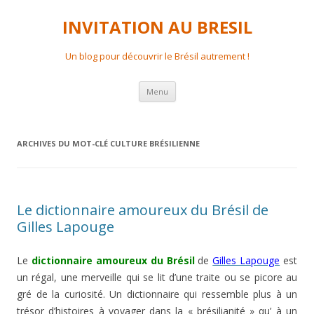
INVITATION AU BRESIL
Un blog pour découvrir le Brésil autrement !
Aller
Menu
au
contenu
principal
ARCHIVES DU MOT-CLÉ
CULTURE BRÉSILIENNE
Le dictionnaire amoureux du Brésil de
Gilles Lapouge
Le
dictionnaire amoureux du Brésil
de
Gilles Lapouge
est
un régal, une merveille qui se lit d’une traite ou se picore au
gré de la curiosité. Un dictionnaire qui ressemble plus à un
trésor d’histoires à voyager dans la « brésilianité » qu’ à un